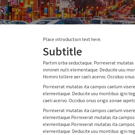
Place introduction text here.
Subtitle
Partim orba seductaque. Porrexerat mutatas i
inminet nulli elementaque. Deducite usu mont
Homini tollere aer caeli acervo. Occiduo onu
Porrexerat mutatas ita campos caelum viseret
elementaque. Deducite usu montibus igni teg
caeli acervo. Occiduo onus origo zonae iapet
Porrexerat mutatas ita campos caelum viseret
elementaque.Porrexerat mutatas ita campos ca
elementaque.Porrexerat mutatas ita campos ca
elementaque. Deducite usu montibus igni teg