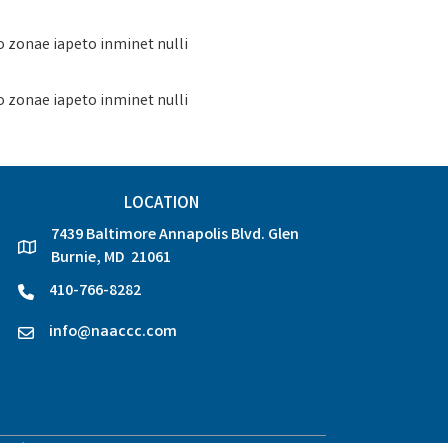
o zonae iapeto inminet nulli
o zonae iapeto inminet nulli
LOCATION
7439 Baltimore Annapolis Blvd. Glen
location
Burnie, MD 21061
410-766-8282
phone
info@naaccc.com
email